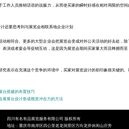
于工作人员推销话语的说服力，从而使买家的瞬时好感在相对局限的空间
设计还要思考到与展览会相联系地企业计划
活动相符合。更多的大型企业会把展览会变成对外公关活动的好去处，除
、表演或者宴会等促销互动，这是因为展览会期间买家量大而且蜂拥而至
研究表示在充满这个竞争的环境中，买家对展览设计的初印象很关键的。
展台搭建的布置技巧
会展展台设计形成视觉冲击力的方法
四川有名有品展览
服务有限公司
版权所有
地址：重庆市南岸区四公里老龙洞景区方向龙井休闲山庄旁