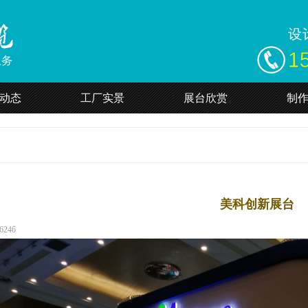
动态
工厂实景
展台欣赏
制
美科创新展台
246